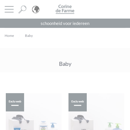
Cookies beheer paneel
CORINE DE FARME
Menu openen
schoonheid voor iedereen
Home
Baby
Baby