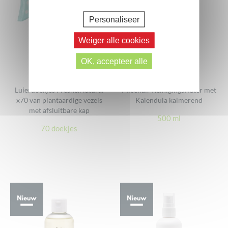
Personaliseer
Weiger alle cookies
OK, accepteer alle
Luierdoekjes Fresh&Natural
Micellair Reinigingswater met
x70 van plantaardige vezels
Kalendula kalmerend
met afsluitbare kap
500 ml
70 doekjes