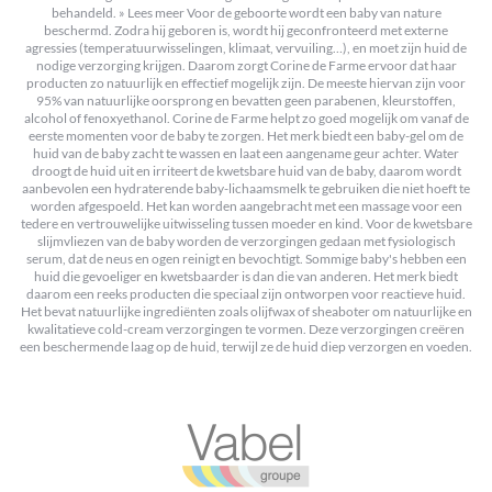
behandeld. » Lees meer Voor de geboorte wordt een baby van nature
beschermd. Zodra hij geboren is, wordt hij geconfronteerd met externe
agressies (temperatuurwisselingen, klimaat, vervuiling…), en moet zijn huid de
nodige verzorging krijgen. Daarom zorgt Corine de Farme ervoor dat haar
producten zo natuurlijk en effectief mogelijk zijn. De meeste hiervan zijn voor
95% van natuurlijke oorsprong en bevatten geen parabenen, kleurstoffen,
alcohol of fenoxyethanol. Corine de Farme helpt zo goed mogelijk om vanaf de
eerste momenten voor de baby te zorgen. Het merk biedt een baby-gel om de
huid van de baby zacht te wassen en laat een aangename geur achter. Water
droogt de huid uit en irriteert de kwetsbare huid van de baby, daarom wordt
aanbevolen een hydraterende baby-lichaamsmelk te gebruiken die niet hoeft te
worden afgespoeld. Het kan worden aangebracht met een massage voor een
tedere en vertrouwelijke uitwisseling tussen moeder en kind. Voor de kwetsbare
slijmvliezen van de baby worden de verzorgingen gedaan met fysiologisch
serum, dat de neus en ogen reinigt en bevochtigt. Sommige baby's hebben een
huid die gevoeliger en kwetsbaarder is dan die van anderen. Het merk biedt
daarom een reeks producten die speciaal zijn ontworpen voor reactieve huid.
Het bevat natuurlijke ingrediënten zoals olijfwax of sheaboter om natuurlijke en
kwalitatieve cold-cream verzorgingen te vormen. Deze verzorgingen creëren
een beschermende laag op de huid, terwijl ze de huid diep verzorgen en voeden.