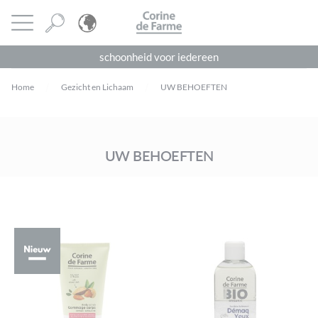
Cookies beheer paneel
CORINE DE FARME
Menu openen
schoonheid voor iedereen
Home
Gezicht en Lichaam
UW BEHOEFTEN
UW BEHOEFTEN