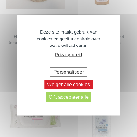
Deze site maakt gebruik van
Herbruikbare Make-up
Hydraterende melk met
cookies en geeft u controle over
Remover Discs Set – Set van 5
geleidelijke bruining
wat u wilt activeren
discs met opbergtas
150 ml
Privacybeleid
Personaliseer
Weiger alle cookies
OK, accepteer alle