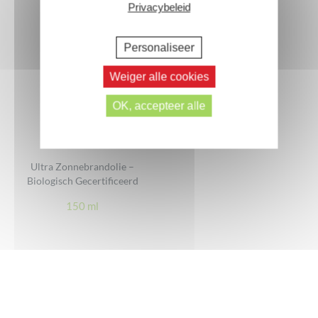
Privacybeleid
Personaliseer
Weiger alle cookies
OK, accepteer alle
Ultra Zonnebrandolie –
Biologisch Gecertificeerd
150 ml