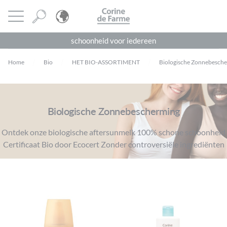
Cookies beheer paneel
CORINE DE FARME
Menu openen
schoonheid voor iedereen
Home
Bio
HET BIO-ASSORTIMENT
Biologische Zonnebesch
Biologische Zonnebescherming
Ontdek onze biologische aftersunmelk 100% schone schoonheid
Certificaat Bio door Ecocert Zonder controversiële ingrediënten