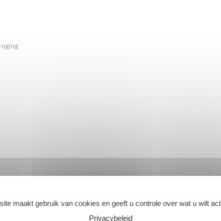
roging
> Zie details
ite maakt gebruik van cookies en geeft u controle over wat u wilt ac
ème : elle hydrate très
Privacybeleid
on collante, c’est une