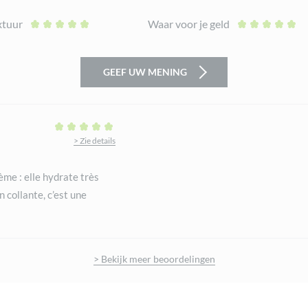
xtuur
Waar voor je geld
GEEF UW MENING
> Zie details
me : elle hydrate très
n collante, c’est une
> Bekijk meer beoordelingen