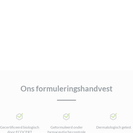
Ons formuleringshandvest
Gecertificeerd biologisch
Geformuleerd onder
Dermatologisch getest
door ECOCERT
farmaceutische controle