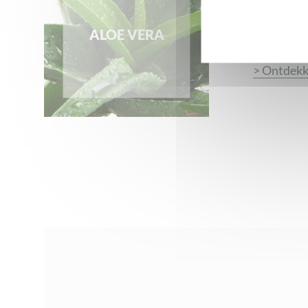
Aloe V
pépite !
ALOE VERA
De Aloe Ve
> Ontdek
1 beoordeling voor
Handencrème – Biologisch ge