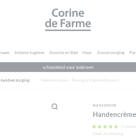
CORINE DE FARME
chaam
Intieme hygiëne
Douche en Bad
Haar
Zonverzorging
Pa
schoonheid voor iedereen
Je moet
ingelogd zijn
om een beoordeling te plaatsen.
Handverzorging
Handencrème – Biologisch gecertificeerd
Ref 04100258
Handencrème –
(
1
klantb
Geef uw mening