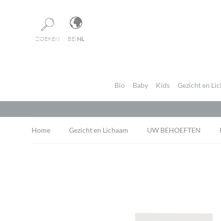
Cookies beheer paneel
ZOEKEN
BE
|
NL
Bio
Baby
Kids
Gezicht en Li
Home
Gezicht en Lichaam
UW BEHOEFTEN