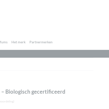
rfums
Het merk
Partnermerken
 Biologisch gecertificeerd
eoordeling)