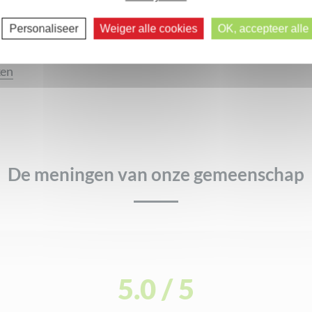
era
Personaliseer
Weiger alle cookies
OK, accepteer alle
ra, de plant met vele deugden...
ken
Volgende reacties >>
De meningen van onze gemeenschap
certificeerd
5.0 / 5