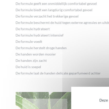
De formule geeft een onmiddellijk comfortabel gevoel
De formule biedt een langdurig comfortabel gevoel
De formule verzacht het trekkerige gevoel
De formule beschermt de huid tegen externe agressies en uitd
De formule hydrateert
De formule hydrateert intensief
De formule voedt
De formule herstelt droge handen
De handen worden mooier
De handen zijn zacht
De huid is soepel
De formule laat de handen delicate geparfumeerd achter
Camille
11 december 2023
Perfect
Deze s
Je recommande cette cr
bien et sa texture est n