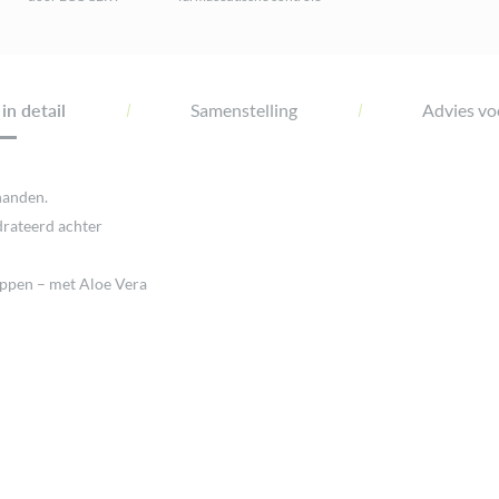
in detail
Samenstelling
Advies voo
handen.
drateerd achter
ppen – met Aloe Vera