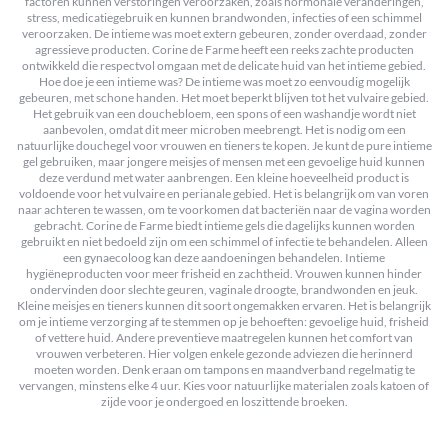
factoren kunnen verstoringen veroorzaken, zoals hormonale veranderingen,
stress, medicatiegebruik en kunnen brandwonden, infecties of een schimmel
veroorzaken. De intieme was moet extern gebeuren, zonder overdaad, zonder
agressieve producten. Corine de Farme heeft een reeks zachte producten
ontwikkeld die respectvol omgaan met de delicate huid van het intieme gebied.
Hoe doe je een intieme was? De intieme was moet zo eenvoudig mogelijk
gebeuren, met schone handen. Het moet beperkt blijven tot het vulvaire gebied.
Het gebruik van een douchebloem, een spons of een washandje wordt niet
aanbevolen, omdat dit meer microben meebrengt. Het is nodig om een
natuurlijke douchegel voor vrouwen en tieners te kopen. Je kunt de pure intieme
gel gebruiken, maar jongere meisjes of mensen met een gevoelige huid kunnen
deze verdund met water aanbrengen. Een kleine hoeveelheid product is
voldoende voor het vulvaire en perianale gebied. Het is belangrijk om van voren
naar achteren te wassen, om te voorkomen dat bacteriën naar de vagina worden
gebracht. Corine de Farme biedt intieme gels die dagelijks kunnen worden
gebruikt en niet bedoeld zijn om een schimmel of infectie te behandelen. Alleen
een gynaecoloog kan deze aandoeningen behandelen. Intieme
hygiëneproducten voor meer frisheid en zachtheid. Vrouwen kunnen hinder
ondervinden door slechte geuren, vaginale droogte, brandwonden en jeuk.
Kleine meisjes en tieners kunnen dit soort ongemakken ervaren. Het is belangrijk
om je intieme verzorging af te stemmen op je behoeften: gevoelige huid, frisheid
of vettere huid. Andere preventieve maatregelen kunnen het comfort van
vrouwen verbeteren. Hier volgen enkele gezonde adviezen die herinnerd
moeten worden. Denk eraan om tampons en maandverband regelmatig te
vervangen, minstens elke 4 uur. Kies voor natuurlijke materialen zoals katoen of
zijde voor je ondergoed en loszittende broeken.