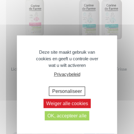
Deze site maakt gebruik van
cookies en geeft u controle over
wat u wilt activeren
Lichaam en Intiem Zachte
Set van 2 – Intieme gels Frisse
Privacybeleid
Douche
250 ml
Personaliseer
Weiger alle cookies
OK, accepteer alle