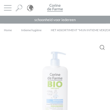
Cookies beheer paneel
CORINE DE FARME
Menu openen
schoonheid voor iedereen
Home
Intieme hygiëne
HET ASSORTIMENT "MIJN INTIEME VERZO
Je moet
ingelogd zijn
om een beoordeling te plaatsen.