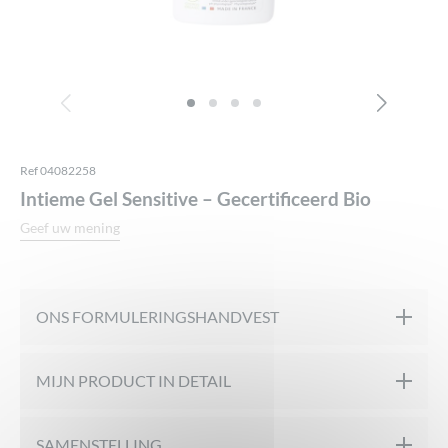
Ref 04082258
Intieme Gel Sensitive – Gecertificeerd Bio
Geef uw mening
ONS FORMULERINGSHANDVEST
Gecertificeerd biologisch door ECOCERT
MIJN PRODUCT IN DETAIL
Geformuleerd onder farmaceutische controle
De Intieme Wasgel Sensitive, zonder parfum, is speciaal
SAMENSTELLING