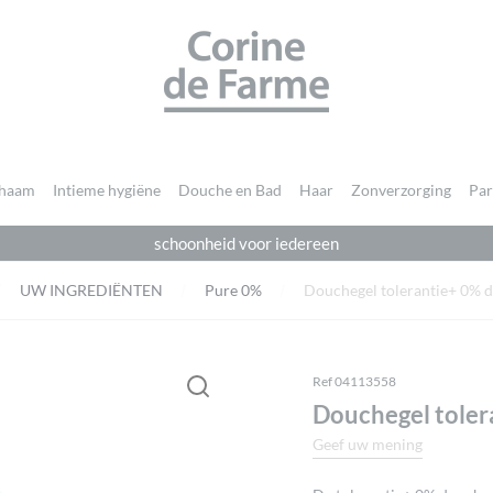
CORINE DE FARME
chaam
Intieme hygiëne
Douche en Bad
Haar
Zonverzorging
Pa
schoonheid voor iedereen
Je moet
ingelogd zijn
om een beoordeling te plaatsen.
UW INGREDIËNTEN
Pure 0%
Douchegel tolerantie+ 0% 
Ref 04113558
Douchegel toler
Geef uw mening