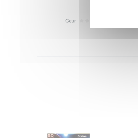
Geur
Te