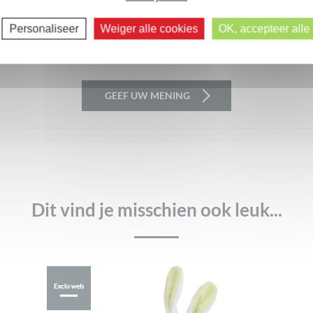
Er zijn nog geen beoordelingen.
Volgende reacties >>
Personaliseer
Weiger alle cookies
OK, accepteer alle
xtuur
Waar voor je geld
GEEF UW MENING
Dit vind je misschien ook leuk...