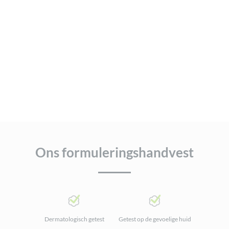
Ons formuleringshandvest
Dermatologisch getest
Getest op de gevoelige huid