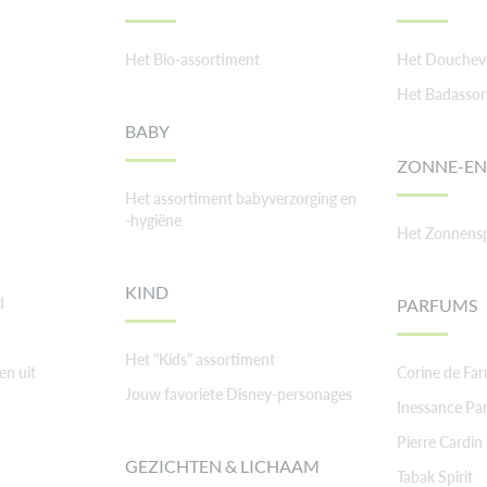
Het Bio-assortiment
Het Doucheve
Het Badassor
BABY
ZONNE-EN
Het assortiment babyverzorging en
-hygiëne
Het Zonnens
KIND
d
PARFUMS
Het "Kids" assortiment
en uit
Corine de Fa
Jouw favoriete Disney-personages
Inessance Par
Pierre Cardin
GEZICHTEN & LICHAAM
Tabak Spirit