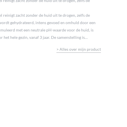
 reinigt zacht zonder de huid uit te drogen, zelfs de
 reinigt zacht zonder de huid uit te drogen, zelfs de
wordt gehydrateerd, intens gevoed en omhuld door een
muleerd met een neutrale pH-waarde voor de huid, is
 het hele gezin, vanaf 3 jaar. De samenstelling is
chts 14 ingrediënten. Getest op gevoelige huid en onder
>
Alles over mijn product
% zeep, 0% kleurstof. 92% natuurlijke ingrediënten.