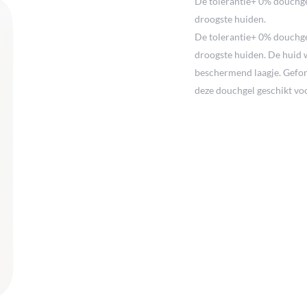
De tolerantie+ 0% douchgel
droogste huiden.
De tolerantie+ 0% douchgel
droogste huiden. De huid 
beschermend laagje. Gefor
deze douchgel geschikt voor
geoptimaliseerd, bevat sle
dermatologisch toezicht. 0