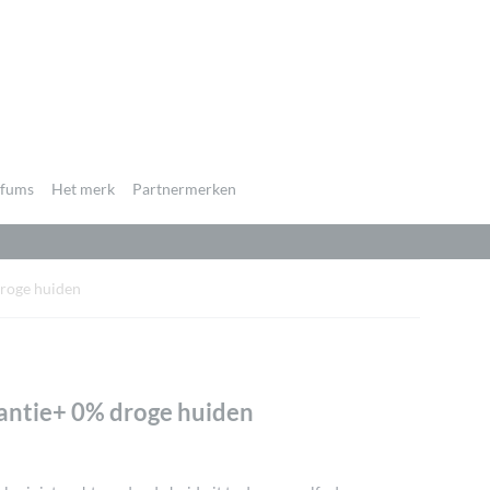
rfums
Het merk
Partnermerken
droge huiden
antie+ 0% droge huiden