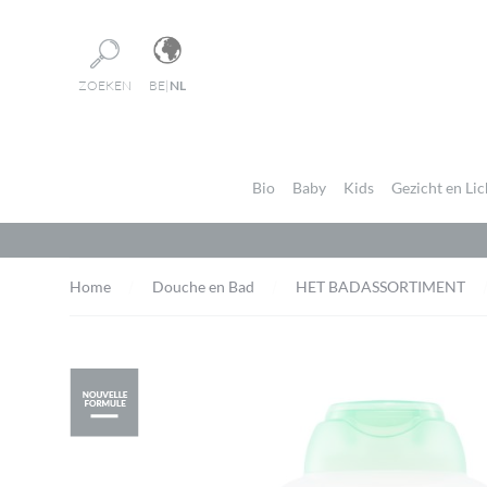
Cookies beheer paneel
ZOEKEN
BE
|
NL
Bio
Baby
Kids
Gezicht en Li
Home
Douche en Bad
HET BADASSORTIMENT