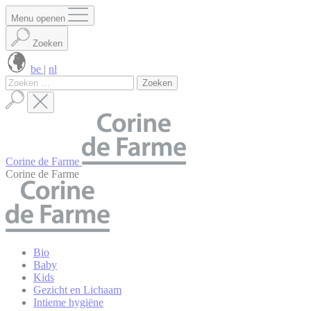
Cookies beheer paneel
Menu openen
Zoeken
be
|
nl
Zoeken
naar:
Corine de Farme
Corine de Farme
Bio
Baby
Kids
Gezicht en Lichaam
Intieme hygiëne