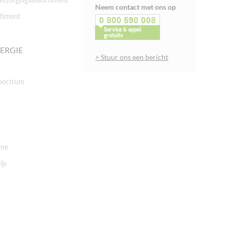
Neem contact met ons op
timent
ERGIE
> Stuur ons een bericht
pectrum
rme
ijs