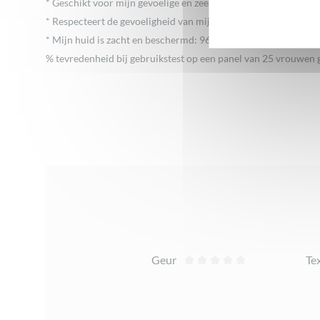
* Geschikt voor mijn gevoelige en zeer droge huid: 100%
* Respecteert de gevoeligheid van mijn huid: 96%
* Mijn huid is zacht en beschermd: 96%
% tevredenheid bij gebruikstest op een panel van 25 vrouwen
Beoordelingen
Geur
Te