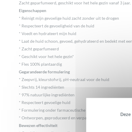
Zacht geparfumeerd, geschikt voor het hele gezin vanaf 3 jaar.
Eigenschappen
* Reinigt mijn gevoelige huid zacht zonder uit te drogen
* Respecteert de gevoeligheid van de huid
* Voedt en hydrateert mijn huid
* Laat de huid schoon, gevoed, gehydrateerd en bedekt met ee
* Zacht geparfumeerd
* Geschikt voor het hele gezin*
* Fles 100% plantaardig
Gegarandeerde formulering
* Zeepvrij, kleurstofvrij, pH-neutraal voor de huid
* Slechts 14 ingrediënten
* 97% natuurlijke ingrediënten
* Respecteert gevoelige huid
* Formulering onder farmaceutische controle, dermatologisch
Deze s
* Ontworpen, geproduceerd en verpakt in Frankrijk
Bewezen effectiviteit