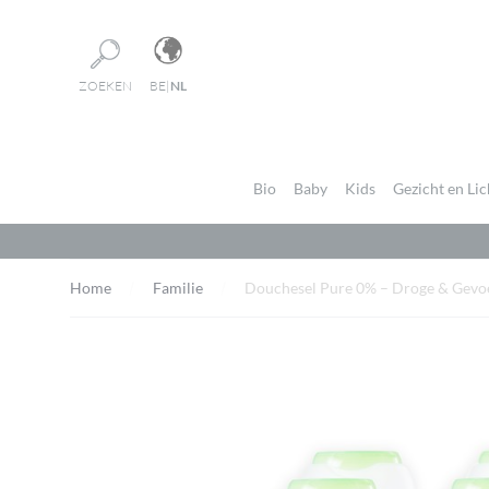
Cookies beheer paneel
ZOEKEN
BE
|
NL
Bio
Baby
Kids
Gezicht en Li
Home
Familie
Douchesel Pure 0% – Droge & Gevoe