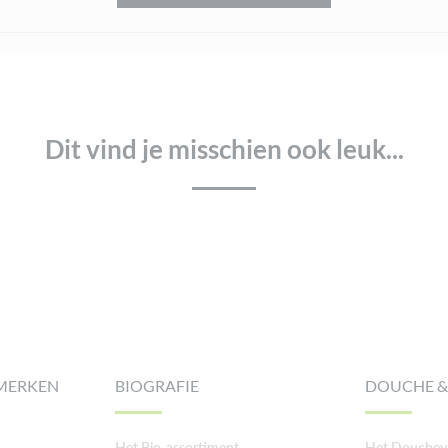
Dit vind je misschien ook leuk...
MERKEN
BIOGRAFIE
DOUCHE &
Het Bio-assortiment
Het Doucheve