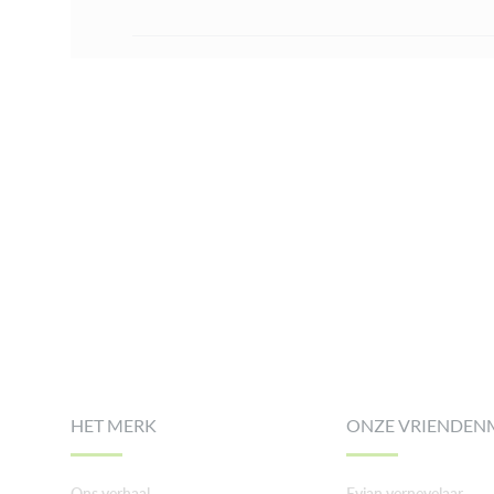
Footer
HET MERK
ONZE VRIENDEN
Ons verhaal
Evian vernevelaar