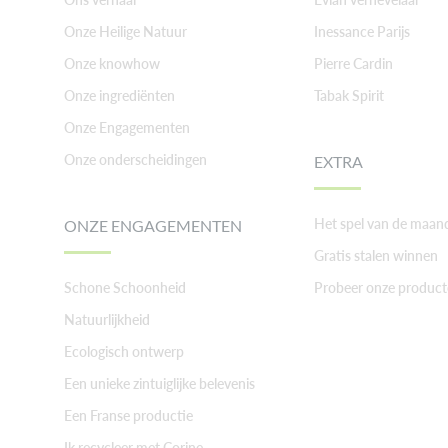
Onze Heilige Natuur
Inessance Parijs
Onze knowhow
Pierre Cardin
Onze ingrediënten
Tabak Spirit
Onze Engagementen
Onze onderscheidingen
EXTRA
Het spel van de maan
ONZE ENGAGEMENTEN
Gratis stalen winnen
Schone Schoonheid
Probeer onze product
Natuurlijkheid
Ecologisch ontwerp
Een unieke zintuiglijke belevenis
Een Franse productie
Ik recycleer met Corine