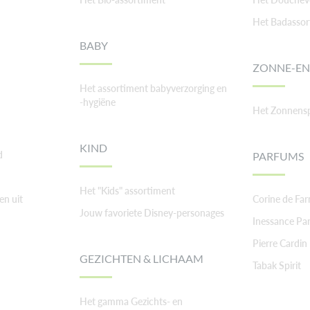
Het Badassor
BABY
ZONNE-EN
Het assortiment babyverzorging en
-hygiëne
Het Zonnens
KIND
d
PARFUMS
Het "Kids" assortiment
en uit
Corine de Fa
Jouw favoriete Disney-personages
Inessance Par
Pierre Cardin
GEZICHTEN & LICHAAM
Tabak Spirit
Het gamma Gezichts- en