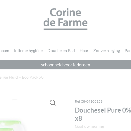
CORINE DE FARME
chaam
Intieme hygiëne
Douche en Bad
Haar
Zonverzorging
Pa
schoonheid voor iedereen
Je moet
ingelogd zijn
om een beoordeling te plaatsen.
lige Huid – Eco Pack x8
Ref C8-04105158
Douchesel Pure 0% 
x8
Geef uw mening