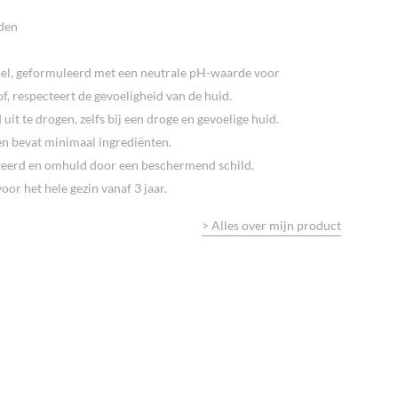
den
el, geformuleerd met een neutrale pH-waarde voor
of, respecteert de gevoeligheid van de huid.
 uit te drogen, zelfs bij een droge en gevoelige huid.
en bevat minimaal ingrediënten.
teerd en omhuld door een beschermend schild.
or het hele gezin vanaf 3 jaar.
>
Alles over mijn product