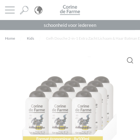
Cookies beheer paneel
CORINE DE FARME
Menu openen
schoonheid voor iedereen
Home
Kids
Gelh Douche 2-in-1 Extra Zacht Lichaam & Haar Batman 
Je moet
ingelogd zijn
om een beoordeling te plaatsen.