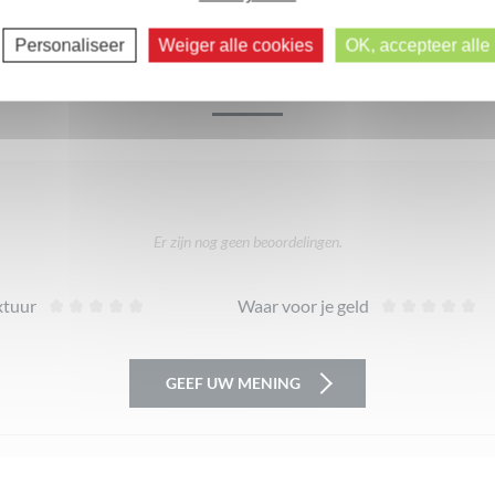
Volgende reacties >>
Personaliseer
Weiger alle cookies
OK, accepteer alle
De meningen van onze gemeenschap
Er zijn nog geen beoordelingen.
xtuur
Waar voor je geld
GEEF UW MENING