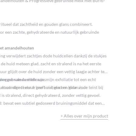
andelhouten & Progressieve gebruinde melk met Buriti-
ritueel dat zachtheid en gouden glans combineert.
or een zachte, gehydrateerde en natuurlijk gebruinde
met amandelhouten
ng verwijdert zachtjes dode huidcellen dankzij de stukjes
 huid meteen glad, zacht en stralend is na het eerste
ur glijdt over de huid zonder een vettig laagje achter te
de geur van vanille en jasmijn exfoliatie tot een echt
ieve gebruinde melk aan
taat: direct een frisse huid, glad en klaar voor
 en romige textuur geeft meteen een gebruinde teint bij
 is stralend, direct gehydrateerd, zonder vettig gevoel.
 bevat een subtiel gedoseerd bruiningsmiddel dat een
rije teint geeft. Subtiel geparfumeerd zonder
>
Alles over mijn product