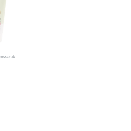
amsscrub
l