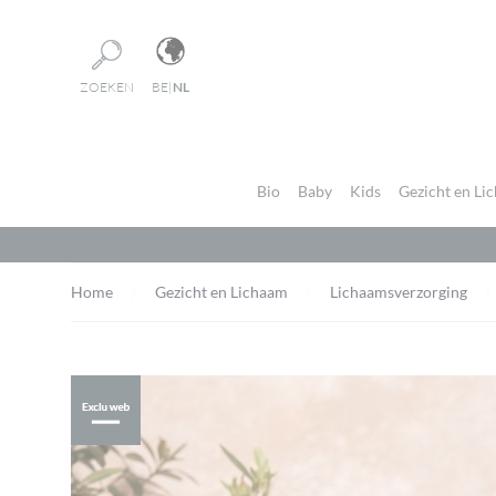
Cookies beheer paneel
ZOEKEN
BE
|
NL
Bio
Baby
Kids
Gezicht en Li
Home
Gezicht en Lichaam
Lichaamsverzorging