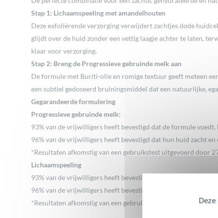
De perfecte combinatie voor een zachte, gehydrateerde en nat
Stap 1: Lichaamspeeling met amandelhouten
Deze exfoliërende verzorging verwijdert zachtjes dode huidcel
glijdt over de huid zonder een vettig laagje achter te laten, te
klaar voor verzorging.
Stap 2: Breng de Progressieve gebruinde melk aan
De formule met Buriti-olie en romige textuur geeft meteen een 
een subtiel gedoseerd bruiningsmiddel dat een natuurlijke, ega
Gegarandeerde formulering
Progressieve gebruinde melk:
93% van de vrijwilligers heeft bevestigd dat de formule voedt,
96% van de vrijwilligers heeft bevestigd dat hun huid zacht en
*Resultaten afkomstig van een gebruikstest uitgevoerd door 2
Lichaamspeeling
93% van de vrijwilligers heeft bevestigd dat de formule voedt,
96% van de vrijwilligers heeft bevestigd dat hun huid zacht en
Deze s
*Resultaten afkomstig van een gebruikstest uitgevoerd door 2