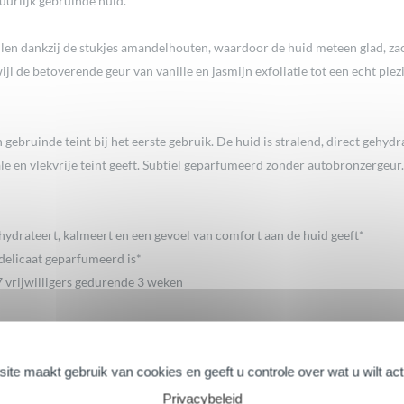
uurlijk gebruinde huid.
len dankzij de stukjes amandelhouten, waardoor de huid meteen glad, zach
rwijl de betoverende geur van vanille en jasmijn exfoliatie tot een echt pl
gebruinde teint bij het eerste gebruik. De huid is stralend, direct gehyd
le en vlekvrije teint geeft. Subtiel geparfumeerd zonder autobronzergeur.
 hydrateert, kalmeert en een gevoel van comfort aan de huid geeft*
 delicaat geparfumeerd is*
7 vrijwilligers gedurende 3 weken
 hydrateert, kalmeert en een gevoel van comfort aan de huid geeft*
 delicaat geparfumeerd is*
ite maakt gebruik van cookies en geeft u controle over wat u wilt ac
7 vrijwilligers gedurende 3 weken
Privacybeleid