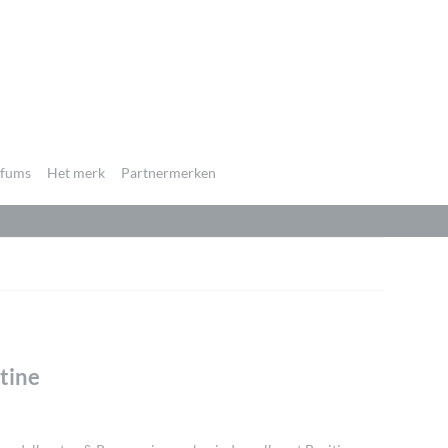
rfums
Het merk
Partnermerken
tine