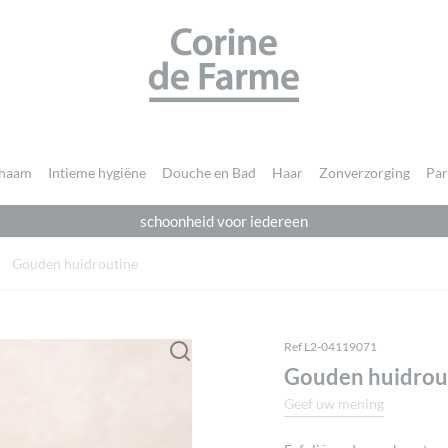
CORINE DE FARME
chaam
Intieme hygiëne
Douche en Bad
Haar
Zonverzorging
Pa
schoonheid voor iedereen
Je moet
ingelogd zijn
om een beoordeling te plaatsen.
Gouden huidroutine
Ref L2-04119071
Gouden huidrou
Geef uw mening