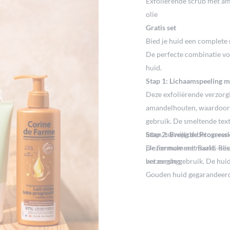
Exfoliërende scrub met am
olie
Gratis set
Bied je huid een complete 
De perfecte combinatie vo
huid.
Stap 1: Lichaamspeeling 
Deze exfoliërende verzorgi
amandelhouten, waardoor de
gebruik. De smeltende textu
laten, terwijl de betoveren
Stap 2: Breng de Progress
pleziermoment maakt. Resul
De formule met Buriti-olie
verzorging.
het eerste gebruik. De huid
Gouden huid gegarandeerd:
natuurlijke, egale en vlekv
autobronzergeur.