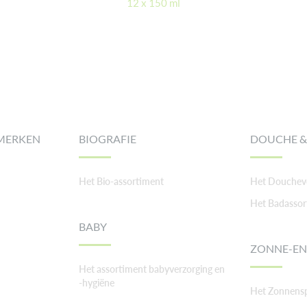
12 x 150 ml
MERKEN
BIOGRAFIE
DOUCHE &
Het Bio-assortiment
Het Doucheve
Het Badassor
BABY
ZONNE-EN
Het assortiment babyverzorging en
-hygiëne
Het Zonnens