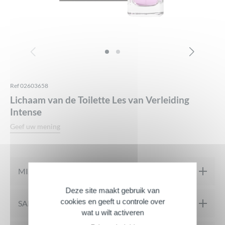
Ref 02603658
Lichaam van de Toilette Les van Verleiding
Intense
Geef uw mening
MIJN PRODUCT IN DETAIL
Deze site maakt gebruik van
cookies en geeft u controle over
Een hymne aan verleiding en durf voor deze lichaamsgeur Les
SAMENSTELLING
wat u wilt activeren
van Verleiding Intense van Inessance. Zachte tonen van witte