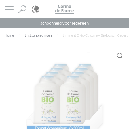
Cookies beheer paneel
CORINE DE FARME
Menu openen
schoonheid voor iedereen
Home
Lijst aanbiedingen
Liniment Oléo-Calcaire – Biologisch Gecerti
Je moet
ingelogd zijn
om een beoordeling te plaatsen.