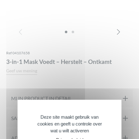
Ref 04107658
3-in-1 Mask Voedt – Herstelt – Ontkamt
Geef uw mening
MIJN PRODUCT IN DETAIL
Deze site maakt gebruik van
De MASQUE 3IN1 voedt, herstelt en versterkt tot aan de
SAMENSTELLING
cookies en geeft u controle over
punten het droge, beschadigde of breekbare haar.
wat u wilt activeren
Het brengt zachtheid en maakt het ontwarren van het haar
INGREDIËNTEN: Aqua, Cetearyl Alcohol, Distearoylethyl
ADVIES VOOR SOLLICITATIES