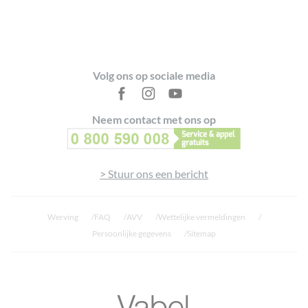
dermatologisch getest
– Ontworpen, geproduceerd en verpakt in Frankrijk
– Pot (exclusief deksel) gemaakt met 50% gerecycled plastic.
Bewezen effectiviteit
Footer
– Het product maakt het ontwarren van het haar gemakkelijker
Volg ons op sociale media
(89%*)
– Mijn haar wordt gevoed (81%*)
Neem contact met ons op
– Het product herstelt mijn haar (73%*)
– Het product geeft zachtheid aan mijn haar (79%*)
– Het product respecteert mijn haar (88%)
> Stuur ons een bericht
– Beschermt droog, beschadigd of breekbaar haar (75%*)
* Consumententest bij 62 personen, tevredenheidspercentage,
na 21 dagen gebruik, twee tot drie keer per week
Werving
FAQ
AVV
Wettelijke vermeldingen
Persoonlijke gegevens
Sitemap