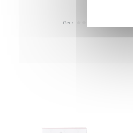
Geur
Te