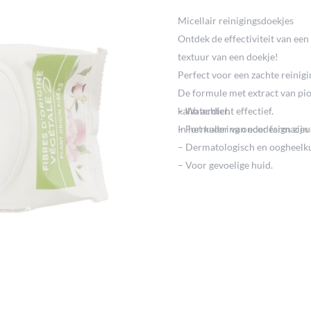
Micellair reinigingsdoekjes
Ontdek de effectiviteit van ee
textuur van een doekje!
Perfect voor een zachte reinigi
De formule met extract van pio
kalm achter.
– Waterdicht effectief.
In het kader van ecodesign zijn
– Formulering onder farmaceut
– Dermatologisch en oogheelku
– Voor gevoelige huid.