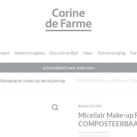
CORINE DE FARME
chaam
Intieme hygiëne
Douche en Bad
Haar
Zonverzorging
Pa
schoonheid voor iedereen
Je moet
ingelogd zijn
om een beoordeling te plaatsen.
Reiniging en make-up verwijdering
Micellair Make-up Remover 
Ref 04101704
Micellair Make-up
COMPOSTEERBA
Geef uw mening