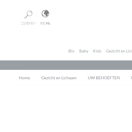
Cookies beheer paneel
ZOEKEN
BE
|
NL
Bio
Baby
Kids
Gezicht en Li
Home
Gezicht en Lichaam
UW BEHOEFTEN