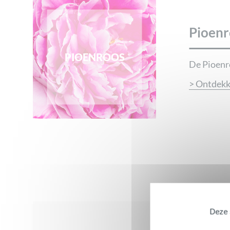
Pioenr
PIOENROOS
De Pioenr
> Ontdek
Deze s
Beoordelingen