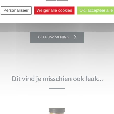
Er zijn nog geen beoordelingen.
Volgende reacties >>
Personaliseer
Weiger alle cookies
OK, accepteer alle
xtuur
Waar voor je geld
GEEF UW MENING
Dit vind je misschien ook leuk...