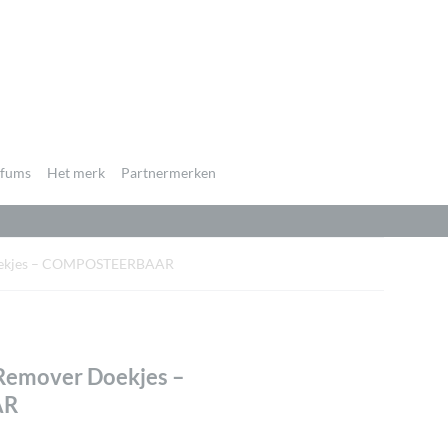
rfums
Het merk
Partnermerken
Doekjes – COMPOSTEERBAAR
 Remover Doekjes –
AR