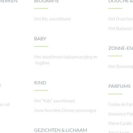
MERKEN
BIOGRAFIE
DOUCHE &
Het Bio-assortiment
Het Doucheve
Het Badassor
BABY
ZONNE-EN
Het assortiment babyverzorging en
-hygiëne
Het Zonnens
KIND
d
PARFUMS
Het "Kids" assortiment
en uit
Corine de Fa
Jouw favoriete Disney-personages
Inessance Par
Pierre Cardin
GEZICHTEN & LICHAAM
Tabak Spirit