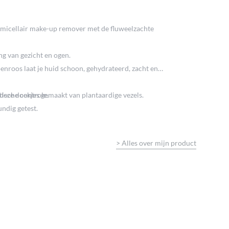
n micellair make-up remover met de fluweelzachte
ng van gezicht en ogen.
enroos laat je huid schoon, gehydrateerd, zacht en
 deze doekjes gemaakt van plantaardige vezels.
ische controle.
ndig getest.
>
Alles over mijn product