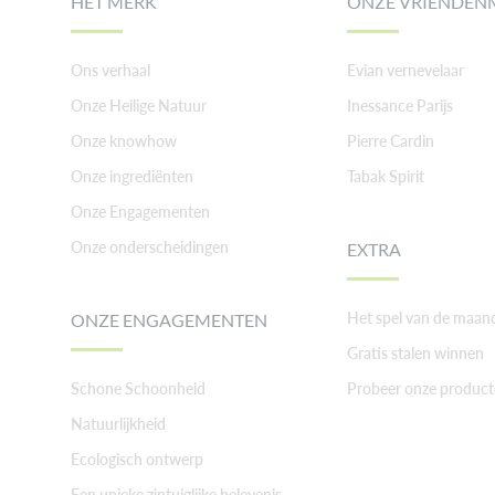
HET MERK
ONZE VRIENDEN
Ons verhaal
Evian vernevelaar
Onze Heilige Natuur
Inessance Parijs
Onze knowhow
Pierre Cardin
Onze ingrediënten
Tabak Spirit
Onze Engagementen
Onze onderscheidingen
EXTRA
Het spel van de maan
ONZE ENGAGEMENTEN
Gratis stalen winnen
Schone Schoonheid
Probeer onze product
Natuurlijkheid
Ecologisch ontwerp
Een unieke zintuiglijke belevenis