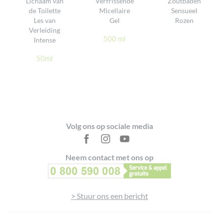
Lichaam van
Verfrissende
Zoutbaden
Geformuleerd onder farmaceutische controle en
de Toilette
Micellaire
Sensueel
GEEF UW MENING
dermatologisch getest
Les van
Gel
Rozen
Verleiding
Getest op gevoelige huid
500 ml
Intense
Ontworpen, geproduceerd en verpakt in Frankrijk
“
50ml
Footer
Volg ons op sociale media
Neem contact met ons op
> Stuur ons een bericht