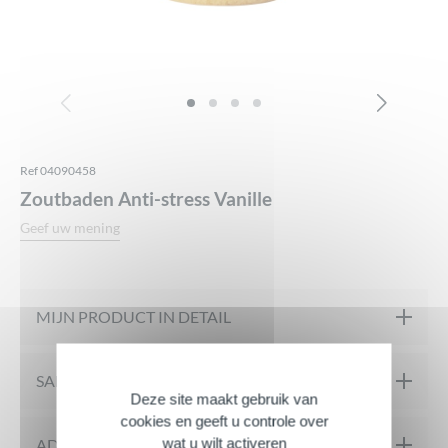
Ref 04090458
Zoutbaden Anti-stress Vanille
Geef uw mening
MIJN PRODUCT IN DETAIL
De anti-stress Vanille badzouten bieden een intense sensatie
SAMENSTELLING
Deze site maakt gebruik van
van ontspanning en kalmte. Ze laten de huid zacht en subtiel
cookies en geeft u controle over
geparfumeerd achter..
wat u wilt activeren
Vertrouwen en transparantie in de samenstelling van de Zeebadzouten
ADVIES VOOR SOLLICITATIES