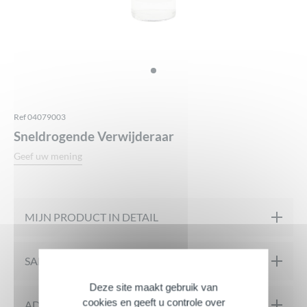
Ref 04079003
Sneldrogende Verwijderaar
Geef uw mening
MIJN PRODUCT IN DETAIL
Val voor deze remover die alle soorten nagellak verwijdert*,
SAMENSTELLING
zelfs de meest resistente.
Deze site maakt gebruik van
Je nagels zien er perfect uit en zijn klaar voor een stijlvolle
cookies en geeft u controle over
“
INGREDIËNTEN:
ADVIES VOOR SOLLICITATIES