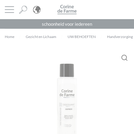
Cookies beheer paneel
CORINE DE FARME
Menu openen
schoonheid voor iedereen
Home
Gezicht en Lichaam
UW BEHOEFTEN
Handverzorging
Je moet
ingelogd zijn
om een beoordeling te plaatsen.