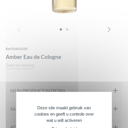
Ref 02603358
Amber Eau de Cologne
Geef uw mening
MIJN PRODUCT IN DETAIL
Deze site maakt gebruik van
Een traditionele en authentieke AMBRÉE met tonen van Tijm,
SAMENSTELLING
cookies en geeft u controle over
Kruidnagel, Lila en Patchouli. Tussen legende en traditie, een
wat u wilt activeren
authentieke beweging van nu voor vrouwen en mannen.
INGREDIËNTEN: ALCOHOL DENAT., AQUA, PARFUM,
ADVIES VOOR SOLLICITATIES