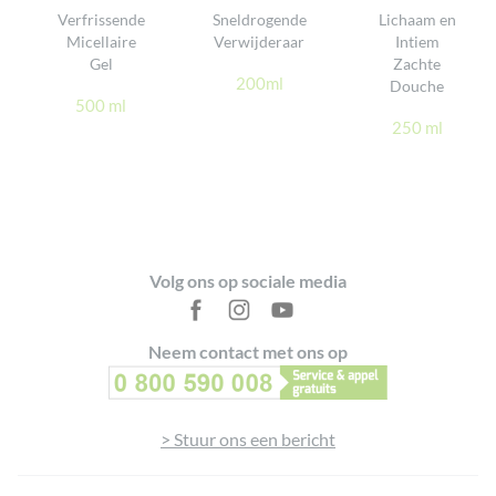
Verfrissende
Sneldrogende
Lichaam en
Micellaire
Verwijderaar
Intiem
GEEF UW MENING
Gel
Zachte
200ml
Douche
500 ml
250 ml
Footer
Volg ons op sociale media
Neem contact met ons op
> Stuur ons een bericht